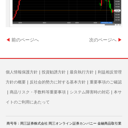
◀
前のページへ
次のページへ
▶
個人情報保護方針
｜
投資勧誘方針
｜
最良執行方針
｜
利益相反管理
方針の概要
｜
反社会的勢力に対する基本方針
｜
重要事項のご確認
｜
商品リスク・手数料等重要事項
｜
システム障害時の対応
｜
本サ
イトのご利用にあたって
商号等：岡三証券株式会社 岡三オンライン証券カンパニー 金融商品取引業